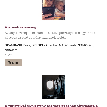
Alapvető anyaság
Az anyai szerep felértékelődése középosztálybeli magyar nők
körében az első Covid19-lezárások idején
GEAMBAȘU Réka, GERGELY Orsolya, NAGY Beáta, SOMOGYI
Nikolett
4-29
PDF
A turisztikai fogyasztók magatartásának vizsgálata a