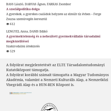
BASS László, DARVAS Ágnes, FARKAS Zsombor
A szociálpolitika dolga
A gyerekek, a gyerekes családok helyzete az elmúlt tíz évben – Ferge
Zsuzsa szemüvegén keresztül
612
LENGYEL Anna, DANIS Ildikó
A gyermektelenség és a nehezített gyermekvállalás társadalmi
megközelítései
Szakirodalmi áttekintés
529
A folyóirat megjelentetését az ELTE Társadalomtudományi
Kutatóközpont támogatja.
A folyóirat korábbi számait támogatta a Magyar Tudományos
Akadémia, valamint a Nemzeti Kulturális Alap, a Nemzetközi
Visegrádi Alap és a HUN-REN Központ is.