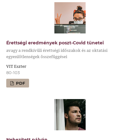
Érettségi eredmények poszt-Covid tünetei
avagy a rendkívüli érettségi időszakok és az oktatási
egyenlőtlenségek összefüggései
VIT Eszter
80-103
PDF
Nehezített pályán