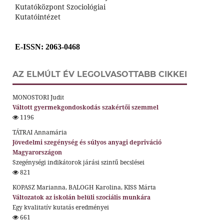
Kutatóközpont Szociológiai
Kutatóintézet
E-ISSN
: 2063-0468
AZ ELMÚLT ÉV LEGOLVASOTTABB CIKKEI
MONOSTORI Judit
Váltott gyermekgondoskodás szakértői szemmel
1196
TÁTRAI Annamária
Jövedelmi szegénység és súlyos anyagi depriváció
Magyarországon
Szegénységi indikátorok járási szintű becslései
821
KOPASZ Marianna, BALOGH Karolina, KISS Márta
Változatok az iskolán belüli szociális munkára
Egy kvalitatív kutatás eredményei
661