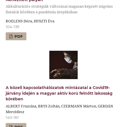
Akkulturációs stratégiák változásai magasan képzett migráns
fiatalok körében a pandémia árnyékában
BOELENS Dóra, HUSZTI Éva
104-139
PDF
A közeli kapcsolathálózatok mintázatai a Covid19-
járvány idején a magyar aktív korú felnőtt lakosság
körében
ALBERT Fruzsina, BRYS Zoltán, CZERMANN Márton, GERDÁN
Mercédesz
140-161
PDF