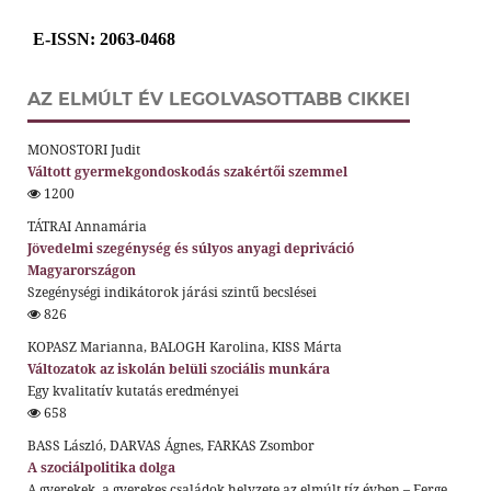
E-ISSN
: 2063-0468
AZ ELMÚLT ÉV LEGOLVASOTTABB CIKKEI
MONOSTORI Judit
Váltott gyermekgondoskodás szakértői szemmel
1200
TÁTRAI Annamária
Jövedelmi szegénység és súlyos anyagi depriváció
Magyarországon
Szegénységi indikátorok járási szintű becslései
826
KOPASZ Marianna, BALOGH Karolina, KISS Márta
Változatok az iskolán belüli szociális munkára
Egy kvalitatív kutatás eredményei
658
BASS László, DARVAS Ágnes, FARKAS Zsombor
A szociálpolitika dolga
A gyerekek, a gyerekes családok helyzete az elmúlt tíz évben – Ferge