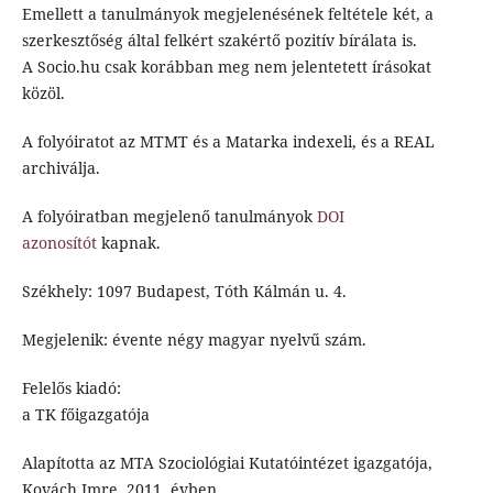
Emellett a tanulmányok megjelenésének feltétele két, a
szerkesztőség által felkért szakértő pozitív bírálata is.
A Socio.hu csak korábban meg nem jelentetett írásokat
közöl.
A folyóiratot az MTMT és a Matarka indexeli, és a REAL
archiválja.
A folyóiratban megjelenő tanulmányok
DOI
azonosítót
kapnak.
Székhely: 1097 Budapest, Tóth Kálmán u. 4.
Megjelenik: évente négy magyar nyelvű szám.
Felelős kiadó:
a TK főigazgatója
Alapította az MTA Szociológiai Kutatóintézet igazgatója,
Kovách Imre, 2011. évben