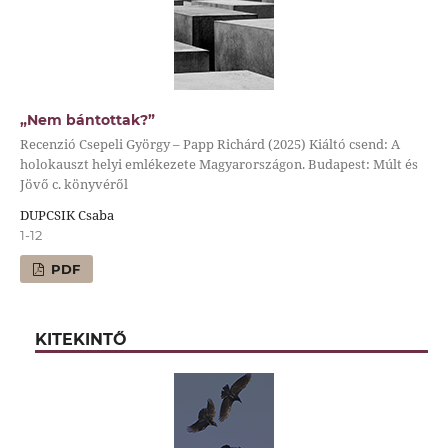
„Nem bántottak?”
Recenzió Csepeli György – Papp Richárd (2025) Kiáltó csend: A
holokauszt helyi emlékezete Magyarországon. Budapest: Múlt és
Jövő c. könyvéről
DUPCSIK Csaba
1-12
PDF
KITEKINTŐ