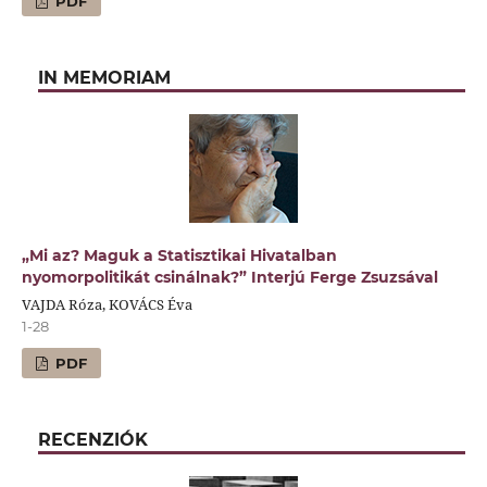
PDF
IN MEMORIAM
„Mi az? Maguk a Statisztikai Hivatalban
nyomorpolitikát csinálnak?” Interjú Ferge Zsuzsával
VAJDA Róza, KOVÁCS Éva
1-28
PDF
RECENZIÓK