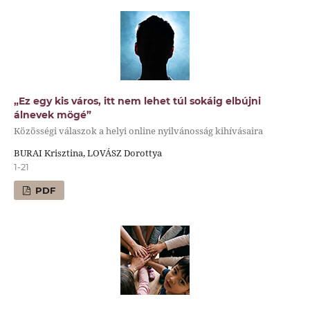
„Ez egy kis város, itt nem lehet túl sokáig elbújni
álnevek mögé”
Közösségi válaszok a helyi online nyilvánosság kihívásaira
BURAI Krisztina, LOVÁSZ Dorottya
1-21
PDF