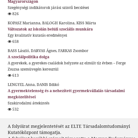
Magyarországon
Szegénységi indikátorok járási szintű becslései
826
KOPASZ Marianna, BALOGH Karolina, KISS Márta
Változatok az iskolán belüli szociális munkára
Egy kvalitatív kutatás eredményei
658
BASS László, DARVAS Ágnes, FARKAS Zsombor
A szociálpolitika dolga
A gyerekek, a gyerekes családok helyzete az elmúlt tíz évben – Ferge
Zsuzsa szemüvegén keresztül
613
LENGYEL Anna, DANIS Ildikó
A gyermektelenség és a nehezített gyermekvállalás társadalmi
megközelítései
Szakirodalmi áttekintés
532
A folyóirat megjelentetését az ELTE Társadalomtudományi
Kutatóközpont támogatja.