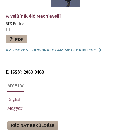
A velü(n)k élő Machiavelli
SIK Endre
1-11
PDF
AZ ÖSSZES FOLYÓIRATSZÁM MEGTEKINTÉSE
E-ISSN
: 2063-0468
NYELV
English
Magyar
KÉZIRAT BEKÜLDÉSE