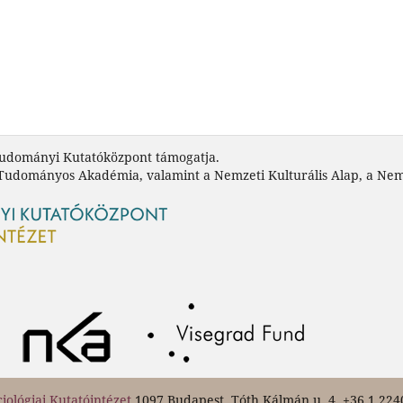
tudományi Kutatóközpont támogatja.
 Tudományos Akadémia, valamint a Nemzeti Kulturális Alap, a Nem
ológiai Kutatóintézet
1097 Budapest, Tóth Kálmán u. 4. +36 1 22