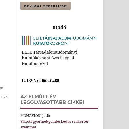
KÉZIRAT BEKÜLDÉSE
Kiadó
ELTE Társadalomtudományi
Kutatóközpont Szociológiai
Kutatóintézet
E-ISSN
: 2063-0468
en
AZ ELMÚLT ÉV
1-23
LEGOLVASOTTABB CIKKEI
MONOSTORI Judit
Váltott gyermekgondoskodás szakértői
szemmel