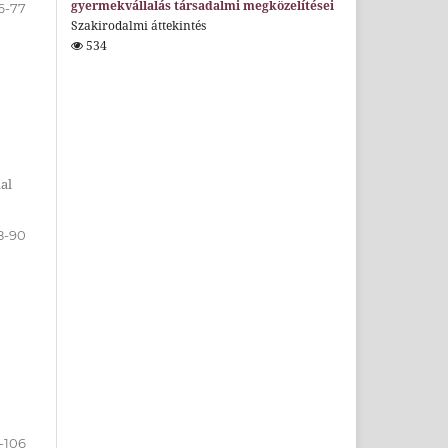
gyermekvállalás társadalmi megközelítései
6-77
Szakirodalmi áttekintés
534
al
8-90
-106