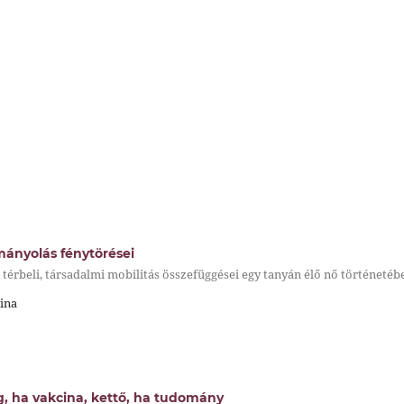
ányolás fénytörései
a térbeli, társadalmi mobilitás összefüggései egy tanyán élő nő történetéb
ina
g, ha vakcina, kettő, ha tudomány