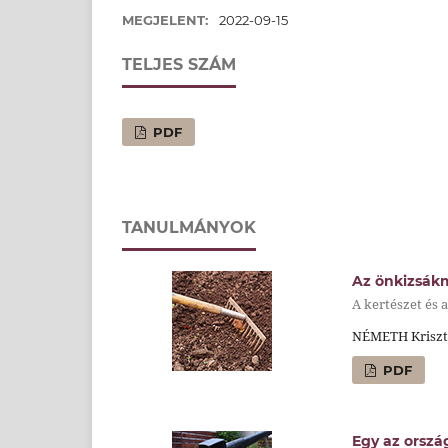
MEGJELENT:
2022-09-15
TELJES SZÁM
PDF
TANULMÁNYOK
Az önkizsákm
A kertészet és 
NÉMETH Kriszt
PDF
Egy az orszá