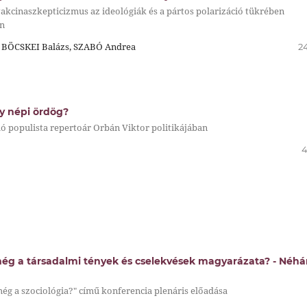
kcinaszkepticizmus az ideológiák és a pártos polarizáció tükrében
n
 BÖCSKEI Balázs, SZABÓ Andrea
2
y népi ördög?
ó populista repertoár Orbán Viktor politikájában
4
még a társadalmi tények és cselekvések magyarázata? - Néh
még a szociológia?" című konferencia plenáris előadása