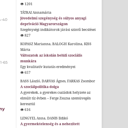
1201
TÁTRAI Annamária
Jövedelmi szegénység és súlyos anyagi
4-40
depriváció Magyarországon
Szegénységi indikátorok járási szintű becslései
827
KOPASZ Marianna, BALOGH Karolina, KISS
Márta
Változatok az iskolán belüli szociális
munkára
1-65
Egy kvalitatív kutatás eredményei
657
BASS László, DARVAS Ágnes, FARKAS Zsombor
A szociálpolitika dolga
A gyerekek, a gyerekes családok helyzete az
elmúlt tíz évben – Ferge Zsuzsa szemüvegén
keresztül
ány
616
LENGYEL Anna, DANIS Ildikó
A gyermektelenség és a nehezített