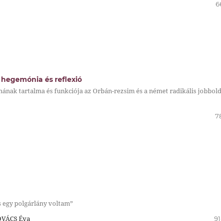
6
 hegemónia és reflexió
ának tartalma és funkciója az Orbán-rezsim és a német radikális jobbold
7
s egy polgárlány voltam”
OVÁCS Éva
91