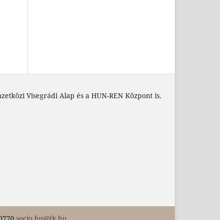
zetközi Visegrádi Alap és a HUN-REN Központ is.
40770
socio.hu@tk.hu