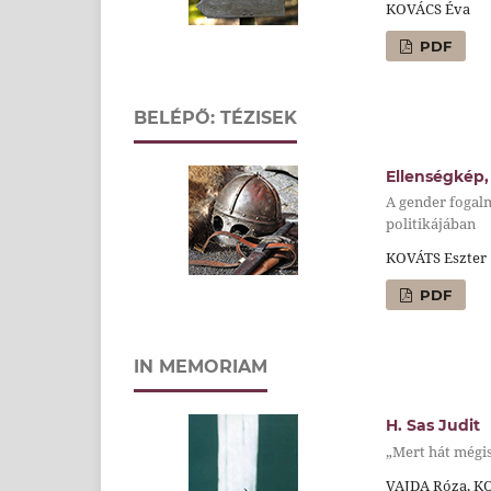
KOVÁCS Éva
PDF
BELÉPŐ: TÉZISEK
Ellenségkép,
A gender fogalm
politikájában
KOVÁTS Eszter
PDF
IN MEMORIAM
H. Sas Judit
„Mert hát mégi
VAJDA Róza, K