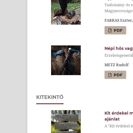
Tudomány- és va
Magyarországo
FARKAS Eszter,
PDF
Népi hős vag
Érzelemgenerál
METZ Rudolf
PDF
KITEKINTŐ
Kit érdekel 
ajánlat
A "Kit érdekel 