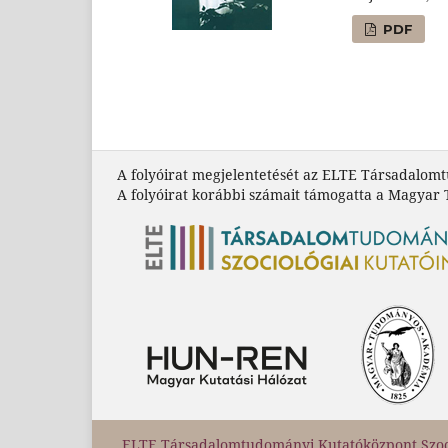
PDF
A folyóirat megjelentetését az ELTE Társadalom
A folyóirat korábbi számait támogatta a Magyar
ELTE Társadalomtudományi Kutatóközpont Szoci