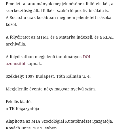
Emellett a tanulmányok megjelenésének feltétele két, a
szerkesztőség által felkért szakértő pozitív bírálata is.
A Socio.hu csak korábban meg nem jelentetett írásokat
közöl.
A folyóiratot az MTMT és a Matarka indexeli, és a REAL
archiválja.
A folyóiratban megjelenő tanulmányok
DOI
azonosítót
kapnak.
Székhely: 1097 Budapest, Tóth Kálmán u. 4.
Megjelenik: évente négy magyar nyelvű szám.
Felelős kiadó:
a TK főigazgatója
Alapította az MTA Szociológiai Kutatóintézet igazgatója,
Kovách Imre, 2011. évben