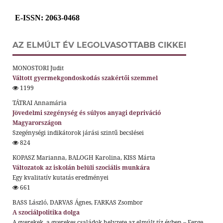
E-ISSN
: 2063-0468
AZ ELMÚLT ÉV LEGOLVASOTTABB CIKKEI
MONOSTORI Judit
Váltott gyermekgondoskodás szakértői szemmel
1199
TÁTRAI Annamária
Jövedelmi szegénység és súlyos anyagi depriváció
Magyarországon
Szegénységi indikátorok járási szintű becslései
824
KOPASZ Marianna, BALOGH Karolina, KISS Márta
Változatok az iskolán belüli szociális munkára
Egy kvalitatív kutatás eredményei
661
BASS László, DARVAS Ágnes, FARKAS Zsombor
A szociálpolitika dolga
A gyerekek, a gyerekes családok helyzete az elmúlt tíz évben – Ferge