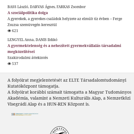
BASS László, DARVAS Ágnes, FARKAS Zsombor
A szociálpolitika dolga
A gyerekek, a gyerekes családok helyzete az elmúlt tíz évben – Ferge
Zsuzsa szemüvegén keresztül
621
LENGYEL Anna, DANIS Ildikó
A gyermektelenség és a nehezített gyermekvállalás társadalmi
megközelítései
Szakirodalmi áttekintés
537
A folyóirat megjelentetését az ELTE Társadalomtudományi
Kutatóközpont támogatja.
A folyóirat korábbi számait támogatta a Magyar Tudományos
Akadémia, valamint a Nemzeti Kulturális Alap, a Nemzetközi
Visegrádi Alap és a HUN-REN Központ is.