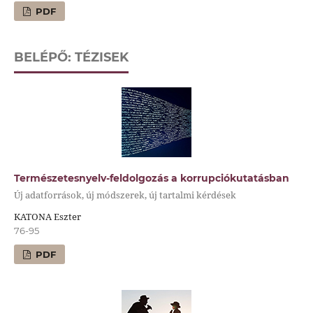
PDF
BELÉPŐ: TÉZISEK
Természetesnyelv-feldolgozás a korrupciókutatásban
Új adatforrások, új módszerek, új tartalmi kérdések
KATONA Eszter
76-95
PDF