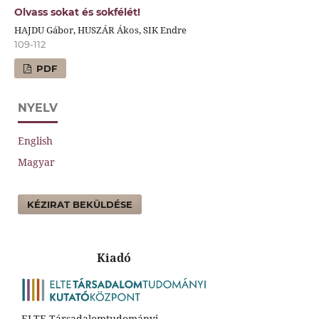
Olvass sokat és sokfélét!
HAJDU Gábor, HUSZÁR Ákos, SIK Endre
109-112
PDF
NYELV
English
Magyar
KÉZIRAT BEKÜLDÉSE
Kiadó
ELTE Társadalomtudományi