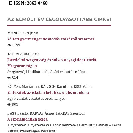
E-ISSN
: 2063-0468
AZ ELMÚLT ÉV LEGOLVASOTTABB CIKKEI
MONOSTORI Judit
Váltott gyermekgondoskodás szakértői szemmel
1199
TÁTRAI Annamária
Jövedelmi szegénység és súlyos anyagi depriváció
Magyarországon
Szegénységi indikátorok járási szintű becslései
824
KOPASZ Marianna, BALOGH Karolina, KISS Márta
Változatok az iskolán belüli szociális munkára
Egy kvalitatív kutatás eredményei
661
BASS László, DARVAS Ágnes, FARKAS Zsombor
A szociálpolitika dolga
A gyerekek, a gyerekes családok helyzete az elmúlt tíz évben – Ferge
Zsuzsa szemüvegén keresztül