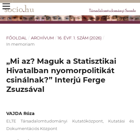
FŐOLDAL
/
ARCHÍVUM
/
16. ÉVF. 1. SZÁM (2026)
/
In memoriam
„Mi az? Maguk a Statisztikai
Hivatalban nyomorpolitikát
csinálnak?” Interjú Ferge
Zsuzsával
VAJDA Róza
ELTE Társadalomtudományi Kutatóközpont, Kutatási és
Dokumentációs Központ