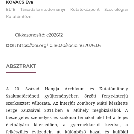
KOVÁCS Éva
ELTE Társadalomtudományi Kutatóközpont Szociológiai
Kutatóintézet
Cikkazonosító: e202612
DOI:
https://doi.org/10.18030/socio.hu.2026.1.6
ABSZTRAKT
A 20. Század Hangja Archívum és Kutatóműhely
Szakmatörténeti gyűjteményében őrzött Ferge-interjú
szerkesztett változata. Az interjút Zombory Máté készítette
Ferge Zsuzsával 2011-ben a Műhely megbízásából. A
beszélgetés személyes és szakmai témákat ölel fel a teljes
életpályára kiterjedően, a gyermekkortól kezdve, a
felkészülés évtizedein át különböző hazai és külföldi