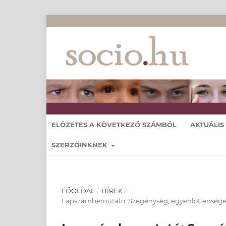
ELŐZETES A KÖVETKEZŐ SZÁMBÓL
AKTUÁLIS
SZERZŐINKNEK
FŐOLDAL
/
HÍREK
/
Lapszámbemutató: Szegénység, egyenlőtlenségek é