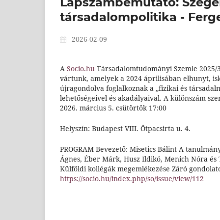
Lapszámbemutató: Szegén
társadalompolitika - Ferg
2026-02-09
A
Socio.hu
Társadalomtudományi Szemle 2025/3
vártunk, amelyek a 2024 áprilisában elhunyt, is
újragondolva foglalkoznak a „fizikai és társada
lehetőségeivel és akadályaival. A különszám sze
2026. március 5. csütörtök 17:00
Helyszín: Budapest VIII. Ötpacsirta u. 4.
PROGRAM Bevezető: Misetics Bálint A tanulmány
Ágnes, Éber Márk, Husz Ildikó, Menich Nóra és 
Külföldi kollégák megemlékezése Záró gondolatok
https://socio.hu/index.php/so/issue/view/112