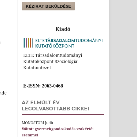
KÉZIRAT BEKÜLDÉSE
Kiadó
t
ELTE Társadalomtudományi
:
Kutatóközpont Szociológiai
Kutatóintézet
E-ISSN
: 2063-0468
ende
AZ ELMÚLT ÉV
LEGOLVASOTTABB CIKKEI
MONOSTORI Judit
Váltott gyermekgondoskodás szakértői
szemmel