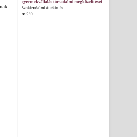
gyermekvállalás társadalmi megközelítései
lnak
Szakirodalmi áttekintés
530