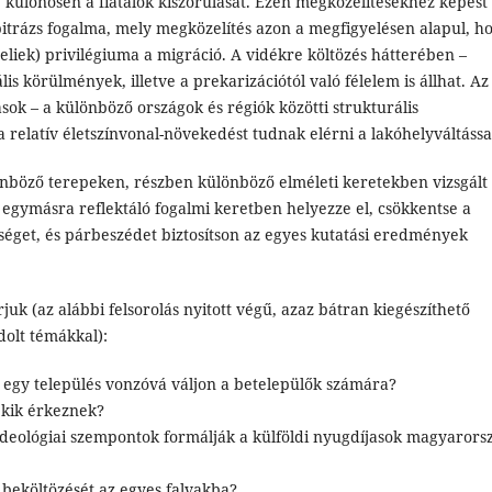
 különösen a fiatalok kiszorulását. Ezen megközelítésekhez képest
rbitrázs fogalma, mely megközelítés azon a megfigyelésen alapul, h
liek) privilégiuma a migráció. A vidékre költözés hátterében –
is körülmények, illetve a prekarizációtól való félelem is állhat. Az
sok – a különböző országok és régiók közötti strukturális
 relatív életszínvonal-növekedést tudnak elérni a lakóhelyváltássa
lönböző terepeken, részben különböző elméleti keretekben vizsgált
egymásra reflektáló fogalmi keretben helyezze el, csökkentse a
tséget, és párbeszédet biztosítson az egyes kutatási eredmények
 (az alábbi felsorolás nyitott végű, azaz bátran kiegészíthető
olt témákkal):
 egy település vonzóvá váljon a betelepülők számára?
 kik érkeznek?
ideológiai szempontok formálják a külföldi nyugdíjasok magyarors
 beköltözését az egyes falvakba?