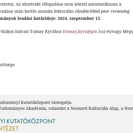
ntetni. Az absztrakt elfogadása nem jelenti automatikusan a
eadása után kettős anonim lektorálás
(double-blind peer reviewing
lmányok leadási határideje: 2024. szeptember 15.
orduljon bátran Tomay Kyrához (
tomay.kyra@pte.hu
) és/vagy Megy
ztősége
tudományi Kutatóközpont támogatja.
 Tudományos Akadémia, valamint a Nemzeti Kulturális Alap, a Nem