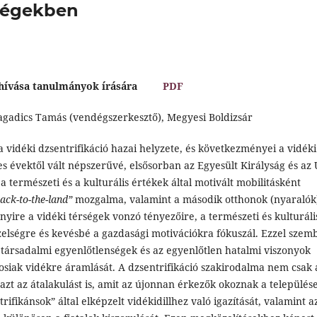
rségekben
lhívása tanulmányok írására
PDF
agadics Tamás (vendégszerkesztő), Megyesi Boldizsár
a vidéki dzsentrifikáció hazai helyzete, és következményei a vidéki
es évektől vált népszerűvé, elsősorban az Egyesült Királyság és az
a természeti és a kulturális értékek által motivált mobilitásként
ack-to-the-land”
mozgalma, valamint a második otthonok (nyaralók
nyire a vidéki térségek vonzó tényezőire, a természeti és kulturáli
zelségre és kevésbé a gazdasági motivációkra fókuszál. Ezzel szem
 a társadalmi egyenlőtlenségek és az egyenlőtlen hatalmi viszonyok
osiak vidékre áramlását. A dzsentrifikáció szakirodalma nem csak 
azt az átalakulást is, amit az újonnan érkezők okoznak a település
rifikánsok” által elképzelt vidékidillhez való igazítását, valamint a