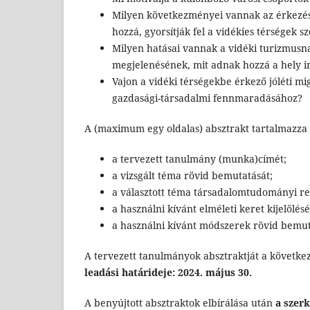
Milyen következményei vannak az érkezé
hozzá, gyorsítják fel a vidékies térségek s
Milyen hatásai vannak a vidéki turizmusn
megjelenésének, mit adnak hozzá a hely i
Vajon a vidéki térségekbe érkező jóléti mi
gazdasági-társadalmi fennmaradásához?
A (maximum egy oldalas) absztrakt tartalmazza
a tervezett tanulmány (munka)címét;
a vizsgált téma rövid bemutatását;
a választott téma társadalomtudományi re
a használni kívánt elméleti keret kijelölésé
a használni kívánt módszerek rövid bemut
A tervezett tanulmányok absztraktját a következ
leadási határideje: 2024. május 30.
A benyújtott absztraktok elbírálása után
a szerk