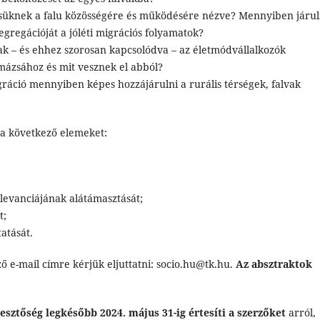
süknek a falu közösségére és működésére nézve? Mennyiben járu
zegregációját a jóléti migrációs folyamatok?
ak – és ehhez szorosan kapcsolódva – az életmódvállalkozók
mázsához és mit vesznek el abból?
gráció mennyiben képes hozzájárulni a rurális térségek, falvak
 a következő elemeket:
levanciájának alátámasztását;
t;
atását.
ő e-mail címre kérjük eljuttatni: socio.hu@tk.hu.
Az absztraktok
esztőség legkésőbb 2024. május 31-ig értesíti a szerzőket
arról,