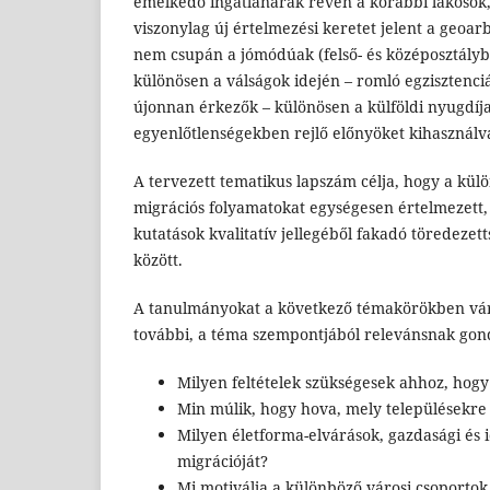
emelkedő ingatlanárak révén a korábbi lakosok,
viszonylag új értelmezési keretet jelent a geoa
nem csupán a jómódúak (felső- és középosztálybe
különösen a válságok idején – romló egzisztenciál
újonnan érkezők – különösen a külföldi nyugdíja
egyenlőtlenségekben rejlő előnyöket kihasználva
A tervezett tematikus lapszám célja, hogy a kü
migrációs folyamatokat egységesen értelmezett, 
kutatások kvalitatív jellegéből fakadó töredezet
között.
A tanulmányokat a következő témakörökben várjuk
további, a téma szempontjából relevánsnak gond
Milyen feltételek szükségesek ahhoz, hogy
Min múlik, hogy hova, mely településekre
Milyen életforma-elvárások, gazdasági és 
migrációját?
Mi motiválja a különböző városi csoportok