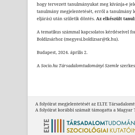
hogy tervezett tanulmányukat meg kívánja-e jele
tanulmány megjelentetését, erről a tanulmány l
eljárás) után születik döntés.
Az elkészült tanu
A tematikus számmal kapcsolatos kérdéseivel f
Boldizsárhoz (megyesi.boldizsar@tk.hu).
Budapest, 2024. április 2.
A
Socio.hu Társadalomtudományi Szemle
szerkes
A folyóirat megjelentetését az ELTE Társadalom
A folyóirat korábbi számait támogatta a Magyar