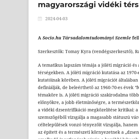
magyarországi vidéki té
2024-04-03
A
Socio.hu Társadalomtudományi Szemle
fe
Szerkesztők: Tomay Kyra (vendégszerkesztő), R
A tematikus lapszám témája a jóléti migráció és 
térségekben. A jóléti migráció kutatása az 1970-
kutatóinak körében. A jóléti migrációt általában 
definiálják, de beleérthető az 1960-70-es évek
”b
témaköre is. A jóléti migráció szakirodalma több
előnyökre, a jobb életminőségre, a természetkö
a vidéki dzsentrifikáció megközelítése kritikai:
szemszögéből vizsgálja a magasabb státuszú vár
céltelepülések vonzó tényezőit vizsgálja, hanem 
az épített és a természeti környezetnek a „dzsent