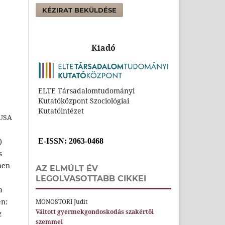
KÉZIRAT BEKÜLDÉSE
Kiadó
ELTE Társadalomtudományi
Kutatóközpont Szociológiai
Kutatóintézet
 USA
)
E-ISSN
: 2063-0468
s
ben
AZ ELMÚLT ÉV
LEGOLVASOTTABB CIKKEI
a
en:
MONOSTORI Judit
Váltott gyermekgondoskodás szakértői
z
szemmel