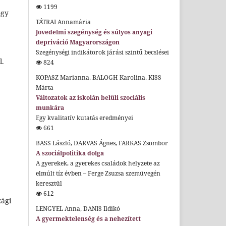
1199
ogy
TÁTRAI Annamária
Jövedelmi szegénység és súlyos anyagi
depriváció Magyarországon
Szegénységi indikátorok járási szintű becslései
l.
824
KOPASZ Marianna, BALOGH Karolina, KISS
Márta
Változatok az iskolán belüli szociális
munkára
Egy kvalitatív kutatás eredményei
661
BASS László, DARVAS Ágnes, FARKAS Zsombor
A szociálpolitika dolga
A gyerekek, a gyerekes családok helyzete az
elmúlt tíz évben – Ferge Zsuzsa szemüvegén
keresztül
612
zági
LENGYEL Anna, DANIS Ildikó
A gyermektelenség és a nehezített