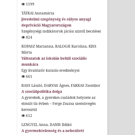
1199
TÁTRAI Annamária
Jövedelmi szegénység és súlyos anyagi
depriváció Magyarországon
Szegénységi indikátorok járási szintű becslései
824
KOPASZ Marianna, BALOGH Karolina, KISS
Márta
Változatok az iskolán belüli szociális
munkára
Egy kvalitatív kutatás eredményei
661
BASS László, DARVAS Ágnes, FARKAS Zsombor
A szociálpolitika dolga
A gyerekek, a gyerekes családok helyzete az
elmúlt tíz évben – Ferge Zsuzsa szemüvegén
keresztül
612
LENGYEL Anna, DANIS Ildikó
A gyermektelenség és a nehezített