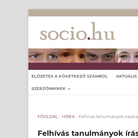
ELŐZETES A KÖVETKEZŐ SZÁMBÓL
AKTUÁLIS
SZERZŐINKNEK
FŐOLDAL
/
HÍREK
/
Felhívás tanulmányok írásár
Felhívás tanulmányok írá