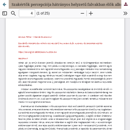
Szakértők percepciója hátrányos helyzetű falvakban élők alkohol- és drogfogyasztási szokásairól